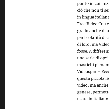
punto in cui iniz
ciò che non ti se
in lingua italiana
Free Video Cutter
grado anche di u
particolarità di 
di loro, ma Video
fosse. A differe
una serie di op
mastichi pienam
Videospin – Ecco 
questa piccola l
video, ma anche 
genere, permette
usare in italiano