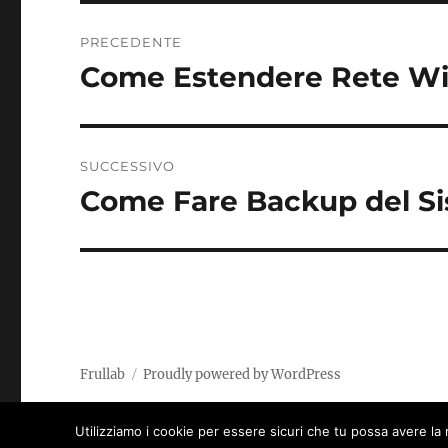
o
Navigazione
PRECEDENTE
o
articoli
Come Estendere Rete Wi
Articolo
k
precedente:
SUCCESSIVO
Come Fare Backup del S
Articolo
successivo:
Frullab
Proudly powered by WordPress
Utilizziamo i cookie per essere sicuri che tu possa avere la 