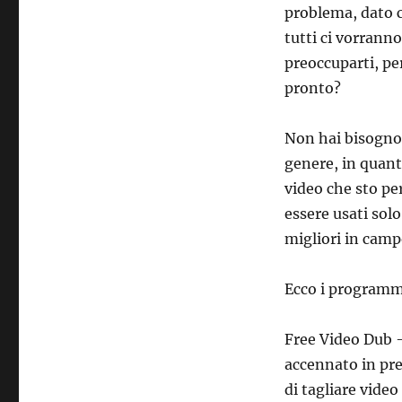
problema, dato c
tutti ci vorrann
preoccuparti, pe
pronto?
Non hai bisogno 
genere, in quant
video che sto per
essere usati sol
migliori in campo
Ecco i programmi
Free Video Dub 
accennato in pre
di tagliare vide