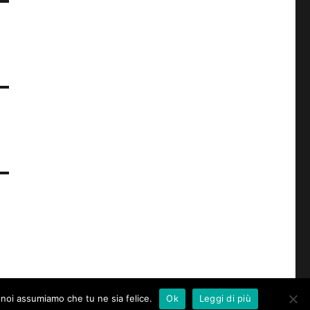
o noi assumiamo che tu ne sia felice.
Ok
Leggi di più