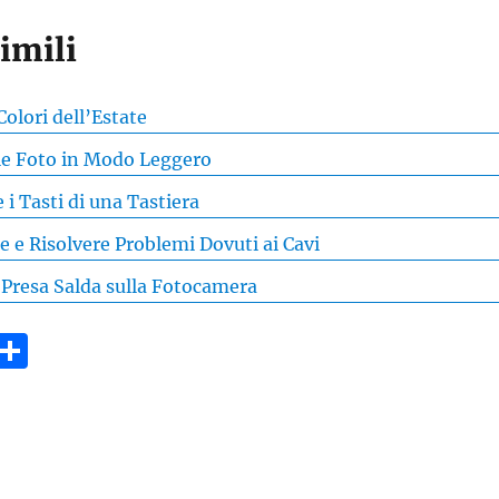
Simili
Colori dell’Estate
le Foto in Modo Leggero
 Tasti di una Tastiera
 e Risolvere Problemi Dovuti ai Cavi
Presa Salda sulla Fotocamera
Pi
C
n
o
e
n
re
di
t
vi