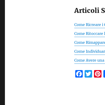
Articoli 
Come Ricreare i 
Come Ritoccare 
Come Rimappare i
Come Individuare
Come Avere una 
F
T
a
w
c
it
t
e
te
b
r
s