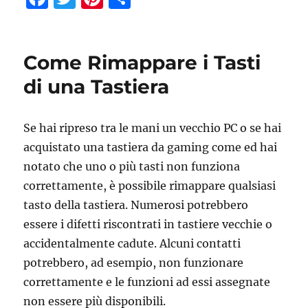
a
w
n
o
c
it
te
n
e
te
re
di
Come Rimappare i Tasti
b
r
st
vi
di una Tastiera
o
di
o
Se hai ripreso tra le mani un vecchio PC o se hai
k
acquistato una tastiera da gaming come ed hai
notato che uno o più tasti non funziona
correttamente, è possibile rimappare qualsiasi
tasto della tastiera. Numerosi potrebbero
essere i difetti riscontrati in tastiere vecchie o
accidentalmente cadute. Alcuni contatti
potrebbero, ad esempio, non funzionare
correttamente e le funzioni ad essi assegnate
non essere più disponibili.