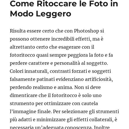
e
te
re
di
Come Ritoccare le Foto in
b
r
st
vi
Modo Leggero
o
di
o
Risulta essere certo che con Photoshop si
k
possono ottenere incredibili effetti, ma è
altrettanto certo che esagerare con il
fotoritocco quasi sempre peggiora la foto e fa
perdere carattere e personalità al soggetto.
Colori innaturali, contrasti forzati e soggetti
falsamente patinati evidenziano artificiosità,
perdendo realismo e anima. Non si deve
dimenticare che il fotoritocco è solo uno
strumento per ottimizzare con cautela
l’immagine finale. Per selezionare gli strumenti
più adatti e minimizzare gli effetti collaterali, è
necessaria un’adeguata conoscenza. Inoltre