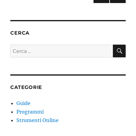
b
r
st
vi
PAGI
degli
o
di
NA
SUC
o
articoli
CESS
k
IVA
CERCA
CE
Cerca:
CATEGORIE
Guide
Programmi
Strumenti Online