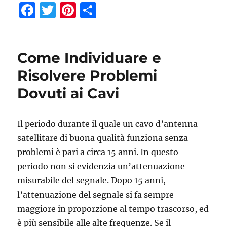
F
T
Pi
C
a
w
n
o
c
it
te
n
e
te
re
di
Come Individuare e
b
r
st
vi
Risolvere Problemi
o
di
Dovuti ai Cavi
o
k
Il periodo durante il quale un cavo d’antenna
satellitare di buona qualità funziona senza
problemi è pari a circa 15 anni. In questo
periodo non si evidenzia un’attenuazione
misurabile del segnale. Dopo 15 anni,
l’attenuazione del segnale si fa sempre
maggiore in proporzione al tempo trascorso, ed
è più sensibile alle alte frequenze. Se il