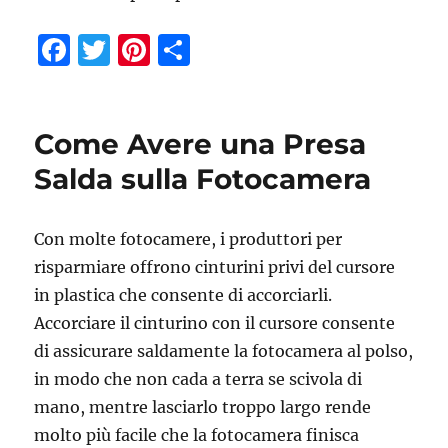
F
T
Pi
C
a
w
n
o
c
it
te
n
e
te
re
di
Come Avere una Presa
b
r
st
vi
Salda sulla Fotocamera
o
di
o
Con molte fotocamere, i produttori per
k
risparmiare offrono cinturini privi del cursore
in plastica che consente di accorciarli.
Accorciare il cinturino con il cursore consente
di assicurare saldamente la fotocamera al polso,
in modo che non cada a terra se scivola di
mano, mentre lasciarlo troppo largo rende
molto più facile che la fotocamera finisca