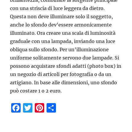
brillantezza, combinare la sorgente principale
con una striscia di luce leggera da dietro.
Questa non deve illuminare solo il soggetto,
anche lo sfondo dev’essere armonicamente
illuminato. Ora creare una scala di luminosità
graduale con una lampada, inviando una luce
obliqua sullo sfondo. Per un’illuminazione
uniforme solitamente servono due lampade. Si
possono acquistare sfondi adatti (photo box) in
un negozio di articoli per fotografia o da un
artigiano. In base alle dimensioni, uno sfondo
può costare 1 o 2 euro.
F
T
Pi
C
a
w
n
o
c
it
te
n