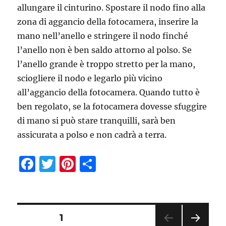
allungare il cinturino. Spostare il nodo fino alla
zona di aggancio della fotocamera, inserire la
mano nell’anello e stringere il nodo finché
l’anello non è ben saldo attorno al polso. Se
l’anello grande è troppo stretto per la mano,
sciogliere il nodo e legarlo più vicino
all’aggancio della fotocamera. Quando tutto è
ben regolato, se la fotocamera dovesse sfuggire
di mano si può stare tranquilli, sarà ben
assicurata a polso e non cadrà a terra.
F
T
Pi
C
a
w
n
o
c
it
te
n
e
te
re
di
Paginazione
PAGINA
1