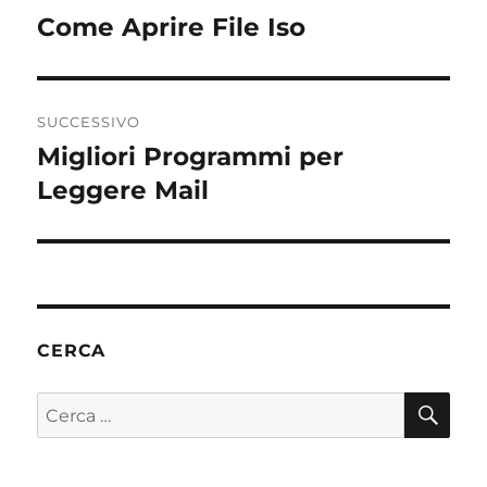
b
r
st
vi
articoli
Come Aprire File Iso
Articolo
o
di
precedente:
o
k
SUCCESSIVO
Migliori Programmi per
Articolo
successivo:
Leggere Mail
CERCA
CE
Cerca: