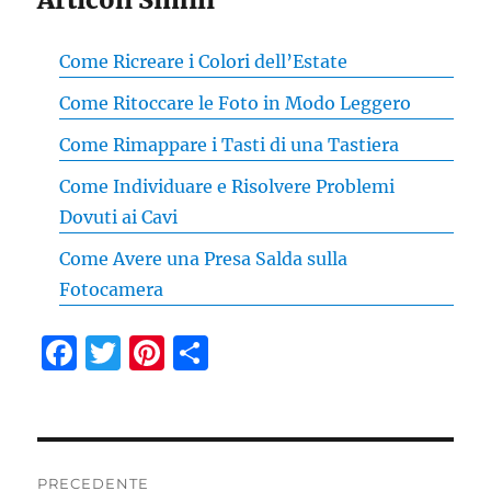
Come Ricreare i Colori dell’Estate
Come Ritoccare le Foto in Modo Leggero
Come Rimappare i Tasti di una Tastiera
Come Individuare e Risolvere Problemi
Dovuti ai Cavi
Come Avere una Presa Salda sulla
Fotocamera
F
T
Pi
C
a
w
n
o
c
it
te
n
e
te
re
di
Navigazione
PRECEDENTE