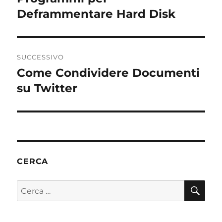
o
di
precedente:
Deframmentare Hard Disk
o
k
SUCCESSIVO
Come Condividere Documenti
Articolo
successivo:
su Twitter
CERCA
CE
Cerca: