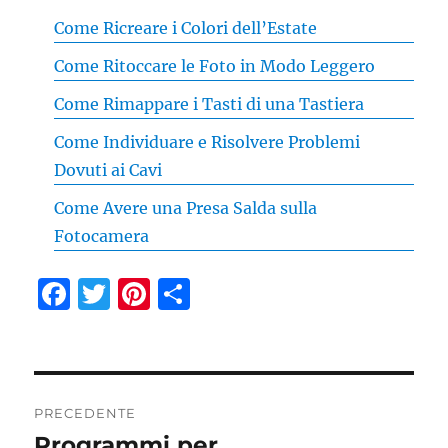
Come Ricreare i Colori dell’Estate
Come Ritoccare le Foto in Modo Leggero
Come Rimappare i Tasti di una Tastiera
Come Individuare e Risolvere Problemi
Dovuti ai Cavi
Come Avere una Presa Salda sulla
Fotocamera
F
T
Pi
C
a
w
n
o
c
it
te
n
e
te
re
di
Navigazione
b
r
st
vi
PRECEDENTE
articoli
Programmi per
Articolo